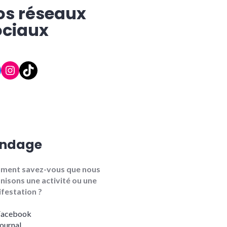
os réseaux
ociaux
cebook
Instagram
TikTok
ndage
ment savez-vous que nous
nisons une activité ou une
festation ?
Facebook
ournal