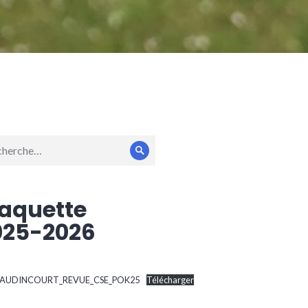
erche
Rechercher
:
laquette
025-2026
AUDINCOURT_REVUE_CSE_POK25
Télécharger