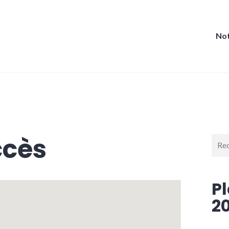
Not
ccès
Rech
pour 
P
2