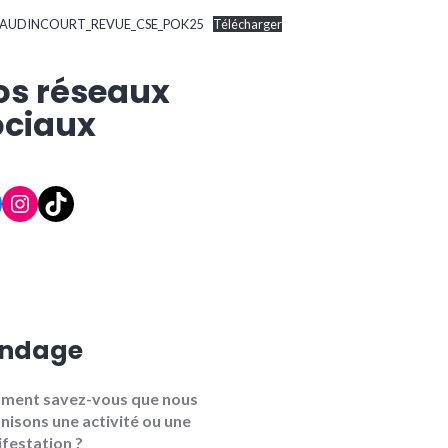
AUDINCOURT_REVUE_CSE_POK25
Télécharger
os réseaux
ociaux
cebook
Instagram
TikTok
ndage
ment savez-vous que nous
nisons une activité ou une
festation ?