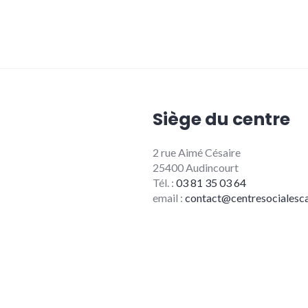
Siège du centre
2 rue Aimé Césaire
25400 Audincourt
Tél. :
03 81 35 03 64
email :
contact@centresocialesca