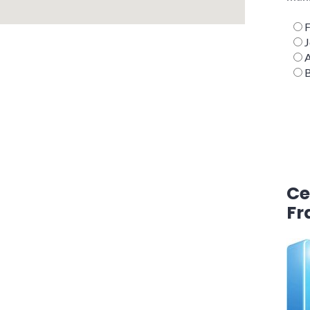
J
A
B
Ce
Fr