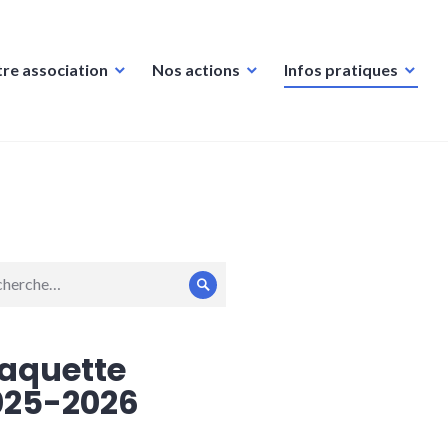
re association
Nos actions
Infos pratiques
erche
Rechercher
:
laquette
025-2026