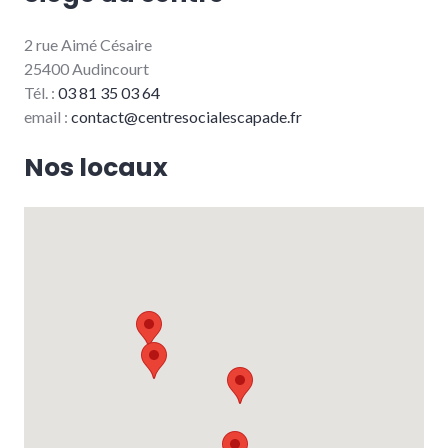
2 rue Aimé Césaire
25400 Audincourt
Tél. :
03 81 35 03 64
email :
contact@centresocialescapade.fr
Nos locaux